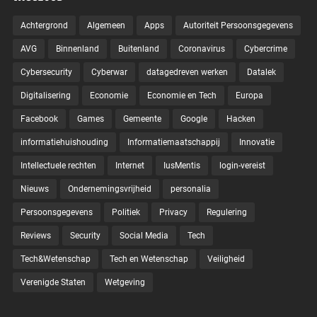
Achtergrond
Algemeen
Apps
Autoriteit Persoonsgegevens
AVG
Binnenland
Buitenland
Coronavirus
Cybercrime
Cybersecurity
Cyberwar
datagedreven werken
Datalek
Digitalisering
Economie
Economie en Tech
Europa
Facebook
Games
Gemeente
Google
Hacken
informatiehuishouding
Informatiemaatschappij
Innovatie
Intellectuele rechten
Internet
IusMentis
login-vereist
Nieuws
Ondernemingsvrijheid
personalia
Persoonsgegevens
Politiek
Privacy
Regulering
Reviews
Security
Social Media
Tech
Tech&Wetenschap
Tech en Wetenschap
Veiligheid
Verenigde Staten
Wetgeving