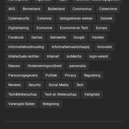
AVG
Binnenland
Buitenland
Coronavirus
Cybercrime
Cybersecurity
Cyberwar
datagedreven werken
Datalek
Digitalisering
Economie
Economie en Tech
Europa
Facebook
Games
Gemeente
Google
Hacken
informatiehuishouding
Informatiemaatschappij
Innovatie
Intellectuele rechten
Internet
IusMentis
login-vereist
Nieuws
Ondernemingsvrijheid
personalia
Persoonsgegevens
Politiek
Privacy
Regulering
Reviews
Security
Social Media
Tech
Tech&Wetenschap
Tech en Wetenschap
Veiligheid
Verenigde Staten
Wetgeving