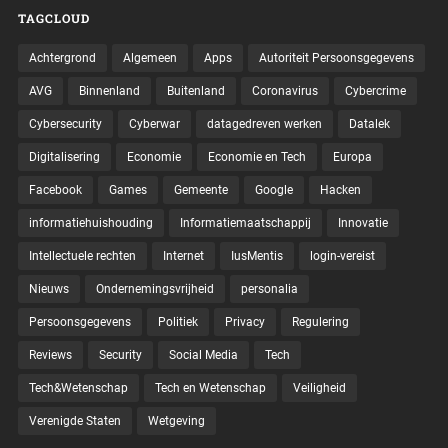
TAGCLOUD
Achtergrond
Algemeen
Apps
Autoriteit Persoonsgegevens
AVG
Binnenland
Buitenland
Coronavirus
Cybercrime
Cybersecurity
Cyberwar
datagedreven werken
Datalek
Digitalisering
Economie
Economie en Tech
Europa
Facebook
Games
Gemeente
Google
Hacken
informatiehuishouding
Informatiemaatschappij
Innovatie
Intellectuele rechten
Internet
IusMentis
login-vereist
Nieuws
Ondernemingsvrijheid
personalia
Persoonsgegevens
Politiek
Privacy
Regulering
Reviews
Security
Social Media
Tech
Tech&Wetenschap
Tech en Wetenschap
Veiligheid
Verenigde Staten
Wetgeving