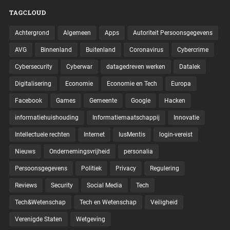
TAGCLOUD
Achtergrond
Algemeen
Apps
Autoriteit Persoonsgegevens
AVG
Binnenland
Buitenland
Coronavirus
Cybercrime
Cybersecurity
Cyberwar
datagedreven werken
Datalek
Digitalisering
Economie
Economie en Tech
Europa
Facebook
Games
Gemeente
Google
Hacken
informatiehuishouding
Informatiemaatschappij
Innovatie
Intellectuele rechten
Internet
IusMentis
login-vereist
Nieuws
Ondernemingsvrijheid
personalia
Persoonsgegevens
Politiek
Privacy
Regulering
Reviews
Security
Social Media
Tech
Tech&Wetenschap
Tech en Wetenschap
Veiligheid
Verenigde Staten
Wetgeving