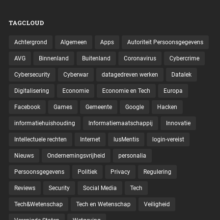
TAGCLOUD
Achtergrond
Algemeen
Apps
Autoriteit Persoonsgegevens
AVG
Binnenland
Buitenland
Coronavirus
Cybercrime
Cybersecurity
Cyberwar
datagedreven werken
Datalek
Digitalisering
Economie
Economie en Tech
Europa
Facebook
Games
Gemeente
Google
Hacken
informatiehuishouding
Informatiemaatschappij
Innovatie
Intellectuele rechten
Internet
IusMentis
login-vereist
Nieuws
Ondernemingsvrijheid
personalia
Persoonsgegevens
Politiek
Privacy
Regulering
Reviews
Security
Social Media
Tech
Tech&Wetenschap
Tech en Wetenschap
Veiligheid