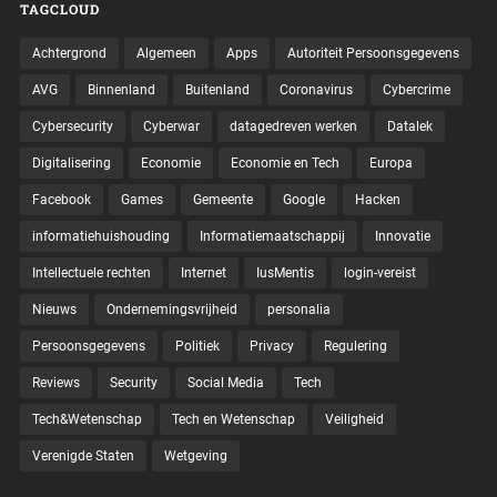
TAGCLOUD
Achtergrond
Algemeen
Apps
Autoriteit Persoonsgegevens
AVG
Binnenland
Buitenland
Coronavirus
Cybercrime
Cybersecurity
Cyberwar
datagedreven werken
Datalek
Digitalisering
Economie
Economie en Tech
Europa
Facebook
Games
Gemeente
Google
Hacken
informatiehuishouding
Informatiemaatschappij
Innovatie
Intellectuele rechten
Internet
IusMentis
login-vereist
Nieuws
Ondernemingsvrijheid
personalia
Persoonsgegevens
Politiek
Privacy
Regulering
Reviews
Security
Social Media
Tech
Tech&Wetenschap
Tech en Wetenschap
Veiligheid
Verenigde Staten
Wetgeving