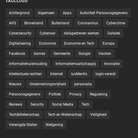
TAGCLOUD
Achtergrond
Algemeen
Apps
Autoriteit Persoonsgegevens
AVG
Binnenland
Buitenland
Coronavirus
Cybercrime
Cybersecurity
Cyberwar
datagedreven werken
Datalek
Digitalisering
Economie
Economie en Tech
Europa
Facebook
Games
Gemeente
Google
Hacken
informatiehuishouding
Informatiemaatschappij
Innovatie
Intellectuele rechten
Internet
IusMentis
login-vereist
Nieuws
Ondernemingsvrijheid
personalia
Persoonsgegevens
Politiek
Privacy
Regulering
Reviews
Security
Social Media
Tech
Tech&Wetenschap
Tech en Wetenschap
Veiligheid
Verenigde Staten
Wetgeving