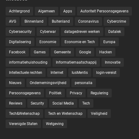
Achtergrond
Algemeen
Apps
Autoriteit Persoonsgegevens
AVG
Binnenland
Buitenland
Coronavirus
Cybercrime
Cybersecurity
Cyberwar
datagedreven werken
Datalek
Digitalisering
Economie
Economie en Tech
Europa
Facebook
Games
Gemeente
Google
Hacken
informatiehuishouding
Informatiemaatschappij
Innovatie
Intellectuele rechten
Internet
IusMentis
login-vereist
Nieuws
Ondernemingsvrijheid
personalia
Persoonsgegevens
Politiek
Privacy
Regulering
Reviews
Security
Social Media
Tech
Tech&Wetenschap
Tech en Wetenschap
Veiligheid
Verenigde Staten
Wetgeving