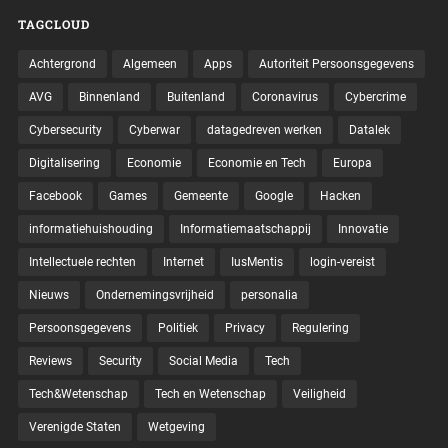
TAGCLOUD
Achtergrond
Algemeen
Apps
Autoriteit Persoonsgegevens
AVG
Binnenland
Buitenland
Coronavirus
Cybercrime
Cybersecurity
Cyberwar
datagedreven werken
Datalek
Digitalisering
Economie
Economie en Tech
Europa
Facebook
Games
Gemeente
Google
Hacken
informatiehuishouding
Informatiemaatschappij
Innovatie
Intellectuele rechten
Internet
IusMentis
login-vereist
Nieuws
Ondernemingsvrijheid
personalia
Persoonsgegevens
Politiek
Privacy
Regulering
Reviews
Security
Social Media
Tech
Tech&Wetenschap
Tech en Wetenschap
Veiligheid
Verenigde Staten
Wetgeving