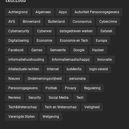
TAGCLOUD
Achtergrond
Algemeen
Apps
Autoriteit Persoonsgegevens
AVG
Binnenland
Buitenland
Coronavirus
Cybercrime
Cybersecurity
Cyberwar
datagedreven werken
Datalek
Digitalisering
Economie
Economie en Tech
Europa
Facebook
Games
Gemeente
Google
Hacken
informatiehuishouding
Informatiemaatschappij
Innovatie
Intellectuele rechten
Internet
IusMentis
login-vereist
Nieuws
Ondernemingsvrijheid
personalia
Persoonsgegevens
Politiek
Privacy
Regulering
Reviews
Security
Social Media
Tech
Tech&Wetenschap
Tech en Wetenschap
Veiligheid
Verenigde Staten
Wetgeving