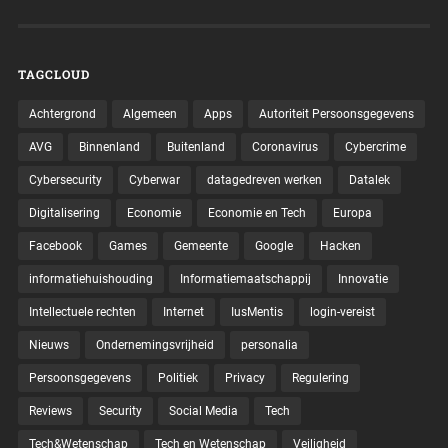
TAGCLOUD
Achtergrond
Algemeen
Apps
Autoriteit Persoonsgegevens
AVG
Binnenland
Buitenland
Coronavirus
Cybercrime
Cybersecurity
Cyberwar
datagedreven werken
Datalek
Digitalisering
Economie
Economie en Tech
Europa
Facebook
Games
Gemeente
Google
Hacken
informatiehuishouding
Informatiemaatschappij
Innovatie
Intellectuele rechten
Internet
IusMentis
login-vereist
Nieuws
Ondernemingsvrijheid
personalia
Persoonsgegevens
Politiek
Privacy
Regulering
Reviews
Security
Social Media
Tech
Tech&Wetenschap
Tech en Wetenschap
Veiligheid