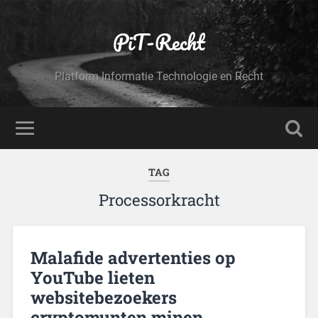
PiT-Recht
Platform Informatie Technologie en Recht
TAG
Processorkracht
Malafide advertenties op
YouTube lieten
websitebezoekers
cryptomunten minen