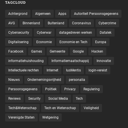
TAGCLOUD
Achtergrond
Algemeen
Apps
Autoriteit Persoonsgegevens
AVG
Binnenland
Buitenland
Coronavirus
Cybercrime
Cybersecurity
Cyberwar
datagedreven werken
Datalek
Digitalisering
Economie
Economie en Tech
Europa
Facebook
Games
Gemeente
Google
Hacken
informatiehuishouding
Informatiemaatschappij
Innovatie
Intellectuele rechten
Internet
IusMentis
login-vereist
Nieuws
Ondernemingsvrijheid
personalia
Persoonsgegevens
Politiek
Privacy
Regulering
Reviews
Security
Social Media
Tech
Tech&Wetenschap
Tech en Wetenschap
Veiligheid
Verenigde Staten
Wetgeving