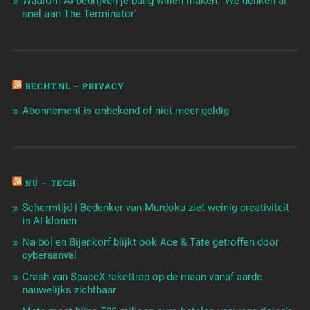
Waarom AI-bedrijven je bang willen maken: 'We denken al
snel aan The Terminator'
RECHT.NL – PRIVACY
Abonnement is onbekend of niet meer geldig
NU – TECH
Schermtijd | Bedenker van Murdoku ziet weinig creativiteit
in AI-klonen
Na bol en Bijenkorf blijkt ook Ace & Tate getroffen door
cyberaanval
Crash van SpaceX-rakettrap op de maan vanaf aarde
nauwelijks zichtbaar