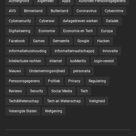
Achtergrond
Algemeen
Apps
Autoriteit Persoonsgegevens
AVG
Binnenland
Buitenland
Coronavirus
Cybercrime
Cybersecurity
Cyberwar
datagedreven werken
Datalek
Digitalisering
Economie
Economie en Tech
Europa
Facebook
Games
Gemeente
Google
Hacken
informatiehuishouding
Informatiemaatschappij
Innovatie
Intellectuele rechten
Internet
IusMentis
login-vereist
Nieuws
Ondernemingsvrijheid
personalia
Persoonsgegevens
Politiek
Privacy
Regulering
Reviews
Security
Social Media
Tech
Tech&Wetenschap
Tech en Wetenschap
Veiligheid
Verenigde Staten
Wetgeving