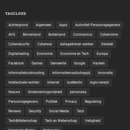
TAGCLOUD
Achtergrond
Algemeen
Apps
Autoriteit Persoonsgegevens
AVG
Binnenland
Buitenland
Coronavirus
Cybercrime
Cybersecurity
Cyberwar
datagedreven werken
Datalek
Digitalisering
Economie
Economie en Tech
Europa
Facebook
Games
Gemeente
Google
Hacken
informatiehuishouding
Informatiemaatschappij
Innovatie
Intellectuele rechten
Internet
IusMentis
login-vereist
Nieuws
Ondernemingsvrijheid
personalia
Persoonsgegevens
Politiek
Privacy
Regulering
Reviews
Security
Social Media
Tech
Tech&Wetenschap
Tech en Wetenschap
Veiligheid