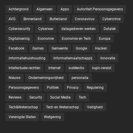
Achtergrond
Algemeen
Apps
Autoriteit Persoonsgegevens
AVG
Binnenland
Buitenland
Coronavirus
Cybercrime
Cybersecurity
Cyberwar
datagedreven werken
Datalek
Digitalisering
Economie
Economie en Tech
Europa
Facebook
Games
Gemeente
Google
Hacken
informatiehuishouding
Informatiemaatschappij
Innovatie
Intellectuele rechten
Internet
IusMentis
login-vereist
Nieuws
Ondernemingsvrijheid
personalia
Persoonsgegevens
Politiek
Privacy
Regulering
Reviews
Security
Social Media
Tech
Tech&Wetenschap
Tech en Wetenschap
Veiligheid
Verenigde Staten
Wetgeving