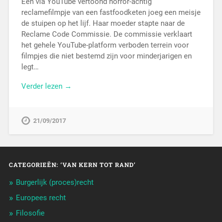
Een via YouTube vertoond horror-achtig
reclamefilmpje van een fastfoodketen joeg een meisje
de stuipen op het lijf. Haar moeder stapte naar de
Reclame Code Commissie. De commissie verklaart
het gehele YouTube-platform verboden terrein voor
filmpjes die niet bestemd zijn voor minderjarigen en
legt…
Verder lezen →
21/09/2017
CATEGORIEËN: ‘VAN KERN TOT RAND’
Burgerlijk (proces)recht
Europees recht
Filosofie