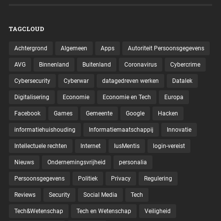
TAGCLOUD
Achtergrond
Algemeen
Apps
Autoriteit Persoonsgegevens
AVG
Binnenland
Buitenland
Coronavirus
Cybercrime
Cybersecurity
Cyberwar
datagedreven werken
Datalek
Digitalisering
Economie
Economie en Tech
Europa
Facebook
Games
Gemeente
Google
Hacken
informatiehuishouding
Informatiemaatschappij
Innovatie
Intellectuele rechten
Internet
IusMentis
login-vereist
Nieuws
Ondernemingsvrijheid
personalia
Persoonsgegevens
Politiek
Privacy
Regulering
Reviews
Security
Social Media
Tech
Tech&Wetenschap
Tech en Wetenschap
Veiligheid