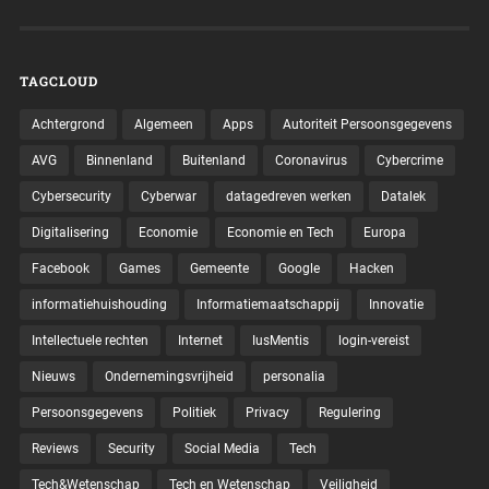
TAGCLOUD
Achtergrond
Algemeen
Apps
Autoriteit Persoonsgegevens
AVG
Binnenland
Buitenland
Coronavirus
Cybercrime
Cybersecurity
Cyberwar
datagedreven werken
Datalek
Digitalisering
Economie
Economie en Tech
Europa
Facebook
Games
Gemeente
Google
Hacken
informatiehuishouding
Informatiemaatschappij
Innovatie
Intellectuele rechten
Internet
IusMentis
login-vereist
Nieuws
Ondernemingsvrijheid
personalia
Persoonsgegevens
Politiek
Privacy
Regulering
Reviews
Security
Social Media
Tech
Tech&Wetenschap
Tech en Wetenschap
Veiligheid