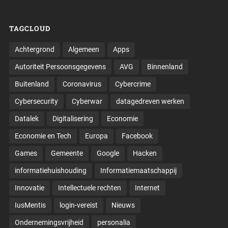
TAGCLOUD
Achtergrond
Algemeen
Apps
Autoriteit Persoonsgegevens
AVG
Binnenland
Buitenland
Coronavirus
Cybercrime
Cybersecurity
Cyberwar
datagedreven werken
Datalek
Digitalisering
Economie
Economie en Tech
Europa
Facebook
Games
Gemeente
Google
Hacken
informatiehuishouding
Informatiemaatschappij
Innovatie
Intellectuele rechten
Internet
IusMentis
login-vereist
Nieuws
Ondernemingsvrijheid
personalia