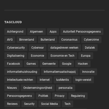
TAGCLOUD
Achtergrond
Algemeen
Apps
Autoriteit Persoonsgegevens
AVG
Binnenland
Buitenland
Coronavirus
Cybercrime
Cybersecurity
Cyberwar
datagedreven werken
Datalek
Digitalisering
Economie
Economie en Tech
Europa
Facebook
Games
Gemeente
Google
Hacken
informatiehuishouding
Informatiemaatschappij
Innovatie
Intellectuele rechten
Internet
IusMentis
login-vereist
Nieuws
Ondernemingsvrijheid
personalia
Persoonsgegevens
Politiek
Privacy
Regulering
Reviews
Security
Social Media
Tech