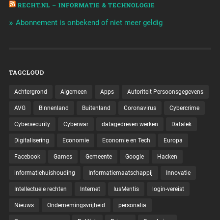
RECHT.NL – INFORMATIE & TECHNOLOGIE
Abonnement is onbekend of niet meer geldig
TAGCLOUD
Achtergrond
Algemeen
Apps
Autoriteit Persoonsgegevens
AVG
Binnenland
Buitenland
Coronavirus
Cybercrime
Cybersecurity
Cyberwar
datagedreven werken
Datalek
Digitalisering
Economie
Economie en Tech
Europa
Facebook
Games
Gemeente
Google
Hacken
informatiehuishouding
Informatiemaatschappij
Innovatie
Intellectuele rechten
Internet
IusMentis
login-vereist
Nieuws
Ondernemingsvrijheid
personalia