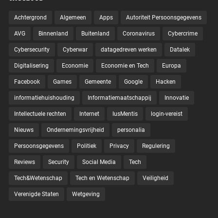
Achtergrond
Algemeen
Apps
Autoriteit Persoonsgegevens
AVG
Binnenland
Buitenland
Coronavirus
Cybercrime
Cybersecurity
Cyberwar
datagedreven werken
Datalek
Digitalisering
Economie
Economie en Tech
Europa
Facebook
Games
Gemeente
Google
Hacken
informatiehuishouding
Informatiemaatschappij
Innovatie
Intellectuele rechten
Internet
IusMentis
login-vereist
Nieuws
Ondernemingsvrijheid
personalia
Persoonsgegevens
Politiek
Privacy
Regulering
Reviews
Security
Social Media
Tech
Tech&Wetenschap
Tech en Wetenschap
Veiligheid
Verenigde Staten
Wetgeving