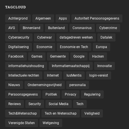
TAGCLOUD
Achtergrond
Algemeen
Apps
Autoriteit Persoonsgegevens
AVG
Binnenland
Buitenland
Coronavirus
Cybercrime
Cybersecurity
Cyberwar
datagedreven werken
Datalek
Digitalisering
Economie
Economie en Tech
Europa
Facebook
Games
Gemeente
Google
Hacken
informatiehuishouding
Informatiemaatschappij
Innovatie
Intellectuele rechten
Internet
IusMentis
login-vereist
Nieuws
Ondernemingsvrijheid
personalia
Persoonsgegevens
Politiek
Privacy
Regulering
Reviews
Security
Social Media
Tech
Tech&Wetenschap
Tech en Wetenschap
Veiligheid
Verenigde Staten
Wetgeving