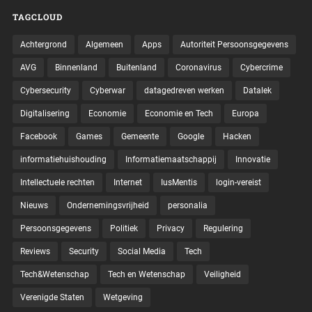
TAGCLOUD
Achtergrond
Algemeen
Apps
Autoriteit Persoonsgegevens
AVG
Binnenland
Buitenland
Coronavirus
Cybercrime
Cybersecurity
Cyberwar
datagedreven werken
Datalek
Digitalisering
Economie
Economie en Tech
Europa
Facebook
Games
Gemeente
Google
Hacken
informatiehuishouding
Informatiemaatschappij
Innovatie
Intellectuele rechten
Internet
IusMentis
login-vereist
Nieuws
Ondernemingsvrijheid
personalia
Persoonsgegevens
Politiek
Privacy
Regulering
Reviews
Security
Social Media
Tech
Tech&Wetenschap
Tech en Wetenschap
Veiligheid
Verenigde Staten
Wetgeving