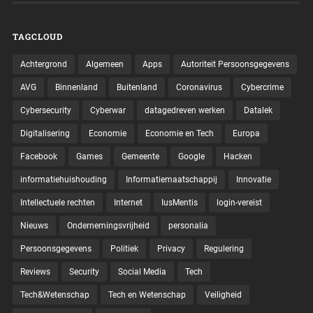
TAGCLOUD
Achtergrond
Algemeen
Apps
Autoriteit Persoonsgegevens
AVG
Binnenland
Buitenland
Coronavirus
Cybercrime
Cybersecurity
Cyberwar
datagedreven werken
Datalek
Digitalisering
Economie
Economie en Tech
Europa
Facebook
Games
Gemeente
Google
Hacken
informatiehuishouding
Informatiemaatschappij
Innovatie
Intellectuele rechten
Internet
IusMentis
login-vereist
Nieuws
Ondernemingsvrijheid
personalia
Persoonsgegevens
Politiek
Privacy
Regulering
Reviews
Security
Social Media
Tech
Tech&Wetenschap
Tech en Wetenschap
Veiligheid