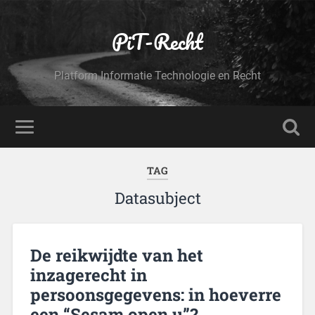
PiT-Recht
Platform Informatie Technologie en Recht
TAG
Datasubject
De reikwijdte van het
inzagerecht in
persoonsgegevens: in hoeverre
een “Sesam open u”?