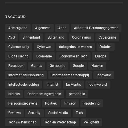
TAGCLOUD
Achtergrond
Algemeen
Apps
Autoriteit Persoonsgegevens
AVG
Binnenland
Buitenland
Coronavirus
Cybercrime
Cybersecurity
Cyberwar
datagedreven werken
Datalek
Digitalisering
Economie
Economie en Tech
Europa
Facebook
Games
Gemeente
Google
Hacken
informatiehuishouding
Informatiemaatschappij
Innovatie
Intellectuele rechten
Internet
IusMentis
login-vereist
Nieuws
Ondernemingsvrijheid
personalia
Persoonsgegevens
Politiek
Privacy
Regulering
Reviews
Security
Social Media
Tech
Tech&Wetenschap
Tech en Wetenschap
Veiligheid