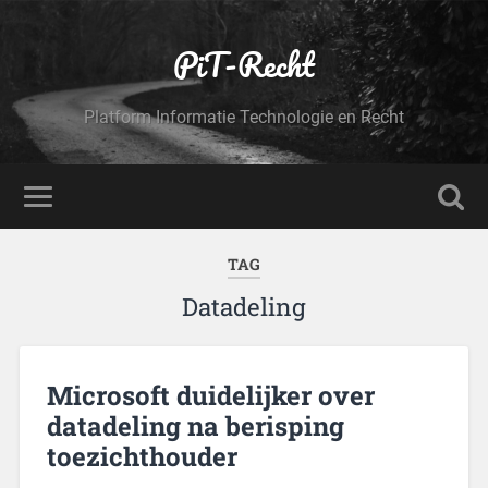
PiT-Recht
Platform Informatie Technologie en Recht
TAG
Datadeling
Microsoft duidelijker over
datadeling na berisping
toezichthouder