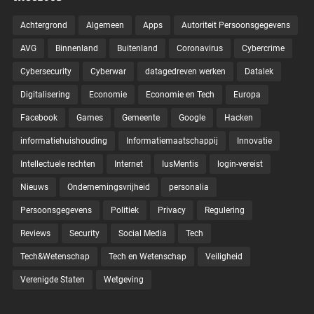
Achtergrond
Algemeen
Apps
Autoriteit Persoonsgegevens
AVG
Binnenland
Buitenland
Coronavirus
Cybercrime
Cybersecurity
Cyberwar
datagedreven werken
Datalek
Digitalisering
Economie
Economie en Tech
Europa
Facebook
Games
Gemeente
Google
Hacken
informatiehuishouding
Informatiemaatschappij
Innovatie
Intellectuele rechten
Internet
IusMentis
login-vereist
Nieuws
Ondernemingsvrijheid
personalia
Persoonsgegevens
Politiek
Privacy
Regulering
Reviews
Security
Social Media
Tech
Tech&Wetenschap
Tech en Wetenschap
Veiligheid
Verenigde Staten
Wetgeving