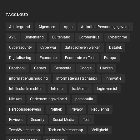
TAGCLOUD
Achtergrond
Algemeen
Apps
Autoriteit Persoonsgegevens
AVG
Binnenland
Buitenland
Coronavirus
Cybercrime
Cybersecurity
Cyberwar
datagedreven werken
Datalek
Digitalisering
Economie
Economie en Tech
Europa
Facebook
Games
Gemeente
Google
Hacken
informatiehuishouding
Informatiemaatschappij
Innovatie
Intellectuele rechten
Internet
IusMentis
login-vereist
Nieuws
Ondernemingsvrijheid
personalia
Persoonsgegevens
Politiek
Privacy
Regulering
Reviews
Security
Social Media
Tech
Tech&Wetenschap
Tech en Wetenschap
Veiligheid