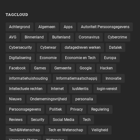
TAGCLOUD
Achtergrond
Algemeen
Apps
Autoriteit Persoonsgegevens
AVG
Binnenland
Buitenland
Coronavirus
Cybercrime
Cybersecurity
Cyberwar
datagedreven werken
Datalek
Digitalisering
Economie
Economie en Tech
Europa
Facebook
Games
Gemeente
Google
Hacken
informatiehuishouding
Informatiemaatschappij
Innovatie
Intellectuele rechten
Internet
IusMentis
login-vereist
Nieuws
Ondernemingsvrijheid
personalia
Persoonsgegevens
Politiek
Privacy
Regulering
Reviews
Security
Social Media
Tech
Tech&Wetenschap
Tech en Wetenschap
Veiligheid