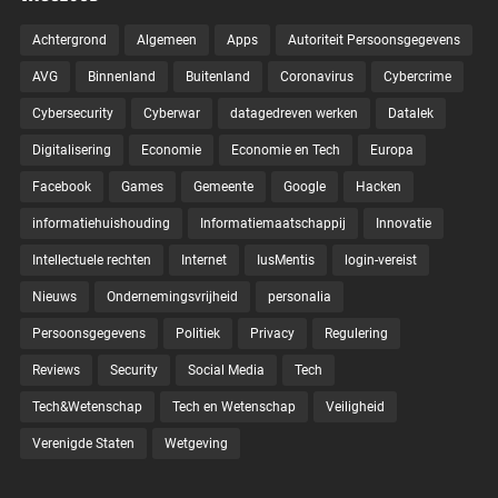
Achtergrond
Algemeen
Apps
Autoriteit Persoonsgegevens
AVG
Binnenland
Buitenland
Coronavirus
Cybercrime
Cybersecurity
Cyberwar
datagedreven werken
Datalek
Digitalisering
Economie
Economie en Tech
Europa
Facebook
Games
Gemeente
Google
Hacken
informatiehuishouding
Informatiemaatschappij
Innovatie
Intellectuele rechten
Internet
IusMentis
login-vereist
Nieuws
Ondernemingsvrijheid
personalia
Persoonsgegevens
Politiek
Privacy
Regulering
Reviews
Security
Social Media
Tech
Tech&Wetenschap
Tech en Wetenschap
Veiligheid
Verenigde Staten
Wetgeving