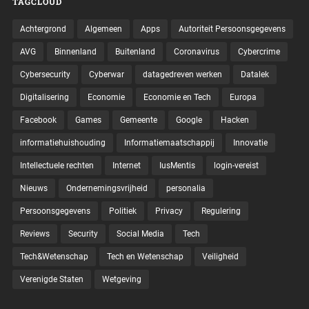
TAGCLOUD
Achtergrond
Algemeen
Apps
Autoriteit Persoonsgegevens
AVG
Binnenland
Buitenland
Coronavirus
Cybercrime
Cybersecurity
Cyberwar
datagedreven werken
Datalek
Digitalisering
Economie
Economie en Tech
Europa
Facebook
Games
Gemeente
Google
Hacken
informatiehuishouding
Informatiemaatschappij
Innovatie
Intellectuele rechten
Internet
IusMentis
login-vereist
Nieuws
Ondernemingsvrijheid
personalia
Persoonsgegevens
Politiek
Privacy
Regulering
Reviews
Security
Social Media
Tech
Tech&Wetenschap
Tech en Wetenschap
Veiligheid
Verenigde Staten
Wetgeving