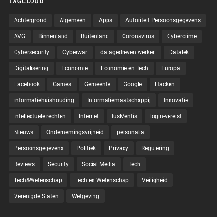
TAGCLOUD
Achtergrond
Algemeen
Apps
Autoriteit Persoonsgegevens
AVG
Binnenland
Buitenland
Coronavirus
Cybercrime
Cybersecurity
Cyberwar
datagedreven werken
Datalek
Digitalisering
Economie
Economie en Tech
Europa
Facebook
Games
Gemeente
Google
Hacken
informatiehuishouding
Informatiemaatschappij
Innovatie
Intellectuele rechten
Internet
IusMentis
login-vereist
Nieuws
Ondernemingsvrijheid
personalia
Persoonsgegevens
Politiek
Privacy
Regulering
Reviews
Security
Social Media
Tech
Tech&Wetenschap
Tech en Wetenschap
Veiligheid
Verenigde Staten
Wetgeving