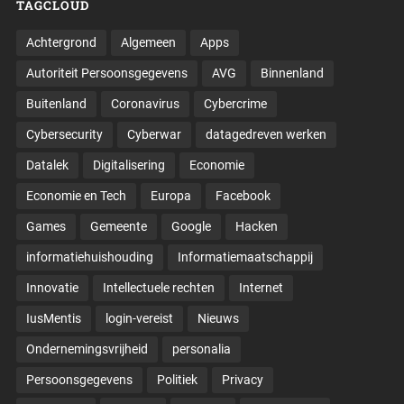
TAGCLOUD
Achtergrond
Algemeen
Apps
Autoriteit Persoonsgegevens
AVG
Binnenland
Buitenland
Coronavirus
Cybercrime
Cybersecurity
Cyberwar
datagedreven werken
Datalek
Digitalisering
Economie
Economie en Tech
Europa
Facebook
Games
Gemeente
Google
Hacken
informatiehuishouding
Informatiemaatschappij
Innovatie
Intellectuele rechten
Internet
IusMentis
login-vereist
Nieuws
Ondernemingsvrijheid
personalia
Persoonsgegevens
Politiek
Privacy