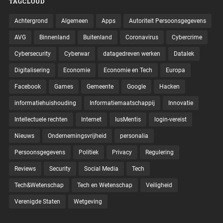
TAGCLOUD
Achtergrond
Algemeen
Apps
Autoriteit Persoonsgegevens
AVG
Binnenland
Buitenland
Coronavirus
Cybercrime
Cybersecurity
Cyberwar
datagedreven werken
Datalek
Digitalisering
Economie
Economie en Tech
Europa
Facebook
Games
Gemeente
Google
Hacken
informatiehuishouding
Informatiemaatschappij
Innovatie
Intellectuele rechten
Internet
IusMentis
login-vereist
Nieuws
Ondernemingsvrijheid
personalia
Persoonsgegevens
Politiek
Privacy
Regulering
Reviews
Security
Social Media
Tech
Tech&Wetenschap
Tech en Wetenschap
Veiligheid
Verenigde Staten
Wetgeving