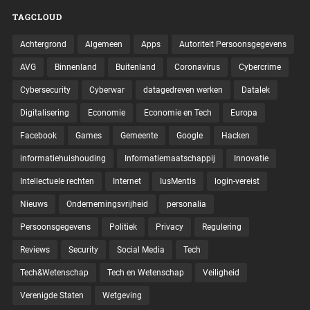
TAGCLOUD
Achtergrond
Algemeen
Apps
Autoriteit Persoonsgegevens
AVG
Binnenland
Buitenland
Coronavirus
Cybercrime
Cybersecurity
Cyberwar
datagedreven werken
Datalek
Digitalisering
Economie
Economie en Tech
Europa
Facebook
Games
Gemeente
Google
Hacken
informatiehuishouding
Informatiemaatschappij
Innovatie
Intellectuele rechten
Internet
IusMentis
login-vereist
Nieuws
Ondernemingsvrijheid
personalia
Persoonsgegevens
Politiek
Privacy
Regulering
Reviews
Security
Social Media
Tech
Tech&Wetenschap
Tech en Wetenschap
Veiligheid
Verenigde Staten
Wetgeving