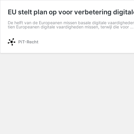
EU stelt plan op voor verbetering digita
De helft van de Europeanen missen basale digitale vaardigheden.
tien Europeanen digitale vaardigheden missen, terwijl die voor 
PiT-Recht