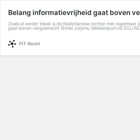
Belang informatievrijheid gaat boven v
Zoals al eerder bleek is de Nederlandse rechter met regelmaat (
gaat boven vergeetrecht (Emiel Jurjens, Mediareport.nl) ECLI:N
PiT-Recht