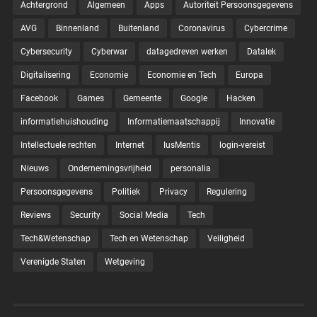
Achtergrond
Algemeen
Apps
Autoriteit Persoonsgegevens
AVG
Binnenland
Buitenland
Coronavirus
Cybercrime
Cybersecurity
Cyberwar
datagedreven werken
Datalek
Digitalisering
Economie
Economie en Tech
Europa
Facebook
Games
Gemeente
Google
Hacken
informatiehuishouding
Informatiemaatschappij
Innovatie
Intellectuele rechten
Internet
IusMentis
login-vereist
Nieuws
Ondernemingsvrijheid
personalia
Persoonsgegevens
Politiek
Privacy
Regulering
Reviews
Security
Social Media
Tech
Tech&Wetenschap
Tech en Wetenschap
Veiligheid
Verenigde Staten
Wetgeving