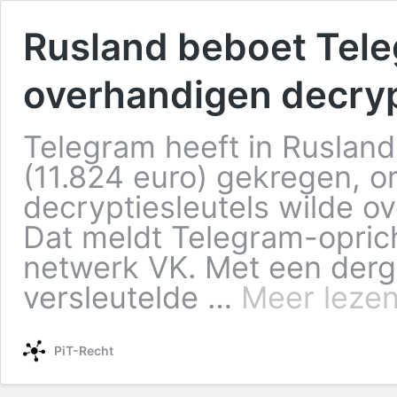
Rusland beboet Tel
overhandigen decryp
Telegram heeft in Ruslan
(11.824 euro) gekregen, 
decryptiesleutels wilde o
Dat meldt Telegram-oprich
netwerk VK. Met een dergel
versleutelde …
Meer lezen
PiT-Recht