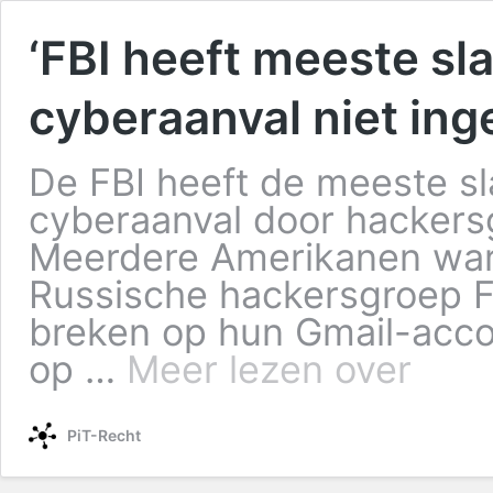
‘FBI heeft meeste sl
cyberaanval niet inge
De FBI heeft de meeste sl
cyberaanval door hackersg
Meerdere Amerikanen war
Russische hackersgroep Fa
breken op hun Gmail-acco
op …
Meer lezen over
PiT-Recht