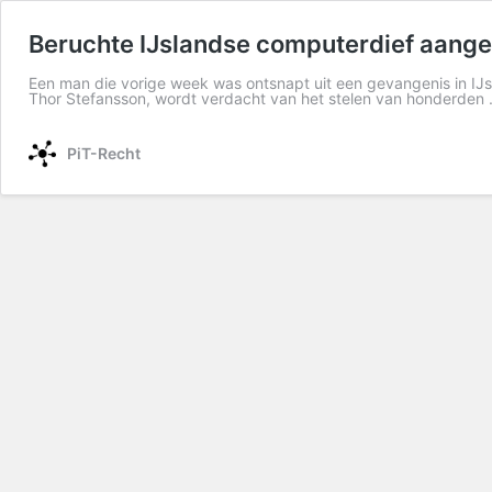
Beruchte IJslandse computerdief aang
Een man die vorige week was ontsnapt uit een gevangenis in IJ
Thor Stefansson, wordt verdacht van het stelen van honderden
PiT-Recht