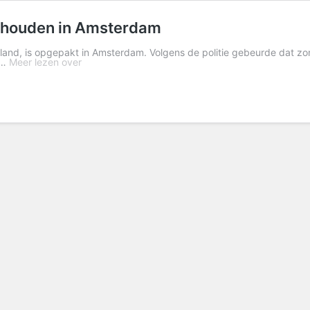
ehouden in Amsterdam
sland, is opgepakt in Amsterdam. Volgens de politie gebeurde dat z
 …
Meer lezen over