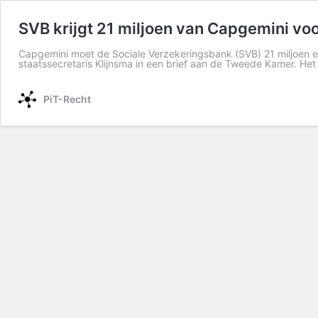
SVB krijgt 21 miljoen van Capgemini voo
Capgemini moet de Sociale Verzekeringsbank (SVB) 21 miljoen euro 
staatssecretaris Klijnsma in een brief aan de Tweede Kamer. 
PiT-Recht