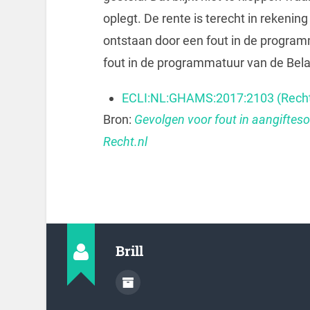
oplegt. De rente is terecht in rekenin
ontstaan door een fout in de progra
fout in de programmatuur van de Bela
ECLI:NL:GHAMS:2017:2103 (Recht
Bron:
Gevolgen voor fout in aangifteso
Recht.nl
Brill