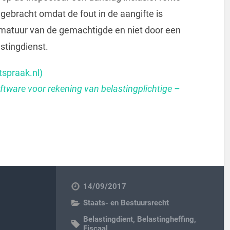
g gebracht omdat de fout in de aangifte is
mmatuur van de gemachtigde en niet door een
stingdienst.
spraak.nl)
ftware voor rekening van belastingplichtige –
14/09/2017
Staats- en Bestuursrecht
Belastingdient
,
Belastingheffing
,
Fiscaal