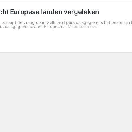
cht Europese landen vergeleken
ns roept de vraag op in welk land persoonsgegevens het beste zij
persoonsgegevens: acht Europese …
Meer lezen over