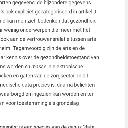
oorten gegevens: de bijzondere gegevens
 ook expliciet gecategoriseerd in artikel 9
and kan men zich bedenken dat gezondheid
 maar weinig onderwerpen die meer met het
j ook aan de vertrouwensrelatie tussen arts
eim. Tegenwoordig zijn de arts en de
aar kennis over de gezondheidstoestand van
vens worden
en masse
in elektronische
eken en gaten van de zorgsector. In dit
t medische data precies is, daarna belichten
waarborgd en ingezien kan worden en ten
sten voor toestemming als grondslag
toespitst is een
species
van de
genus
“data