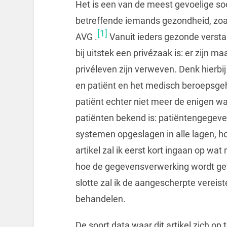
Het is een van de meest gevoelige s
betreffende iemands gezondheid, zoals
[1]
AVG .
Vanuit ieders gezonde verst
bij uitstek een privézaak is: er zijn
privéleven zijn verweven. Denk hierbi
en patiënt en het medisch beroepsgeh
patiënt echter niet meer de enigen w
patiënten bekend is: patiëntengege
systemen opgeslagen in alle lagen, ho
artikel zal ik eerst kort ingaan op wa
hoe de gegevensverwerking wordt ge
slotte zal ik de aangescherpte verei
behandelen.
De soort data waar dit artikel zich op 