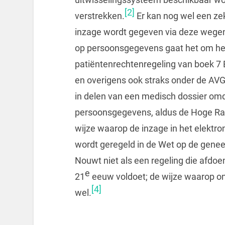
[2]
verstrekken.
Er kan nog wel een zek
inzage wordt gegeven via deze wegen
op persoonsgegevens gaat het om het
patiëntenrechtenregeling van boek 
en overigens ook straks onder de AV
in delen van een medisch dossier om
persoonsgegevens, aldus de Hoge Raad
wijze waarop de inzage in het elektro
wordt geregeld in de Wet op de gene
Nouwt niet als een regeling die afdo
e
21
eeuw voldoet; de wijze waarop ond
[4]
wel.