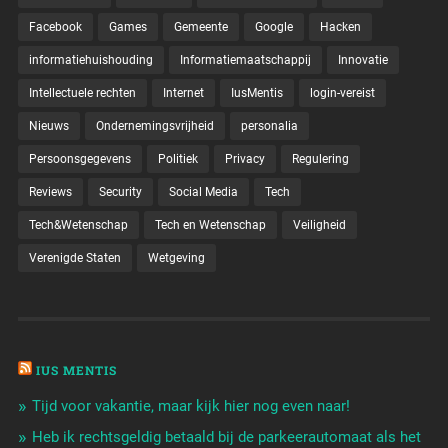
Facebook
Games
Gemeente
Google
Hacken
informatiehuishouding
Informatiemaatschappij
Innovatie
Intellectuele rechten
Internet
IusMentis
login-vereist
Nieuws
Ondernemingsvrijheid
personalia
Persoonsgegevens
Politiek
Privacy
Regulering
Reviews
Security
Social Media
Tech
Tech&Wetenschap
Tech en Wetenschap
Veiligheid
Verenigde Staten
Wetgeving
IUS MENTIS
Tijd voor vakantie, maar kijk hier nog even naar!
Heb ik rechtsgeldig betaald bij de parkeerautomaat als het