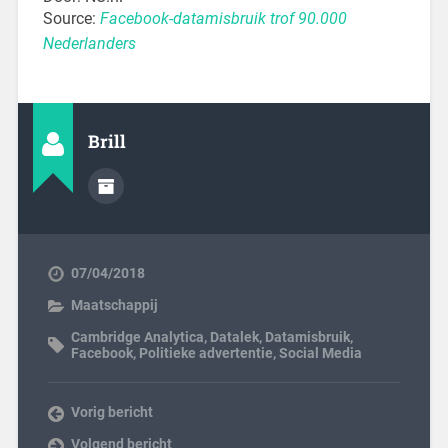
Source:
Facebook-datamisbruik trof 90.000
Nederlanders
Brill
07/04/2018
Maatschappij
Cambridge Analytica
,
Datalek
,
Datamisbruik
,
Facebook
,
Politieke advertentie
,
Social Media
Vorig bericht
Volgend bericht