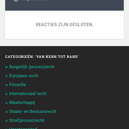
REACTIES ZIJN GESLOTEN.
CATEGORIEËN: ‘VAN KERN TOT RAND’
Burgerlijk (proces)recht
Europees recht
Filosofie
Internationaal recht
Maatschappij
Staats- en Bestuursrecht
Straf(proces)recht