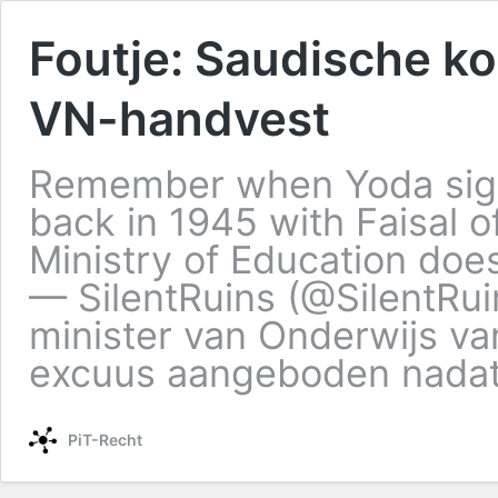
Foutje: Saudische k
VN-handvest
Remember when Yoda sign
back in 1945 with Faisal 
Ministry of Education doe
— SilentRuins (@SilentRu
minister van Onderwijs va
excuus aangeboden nada
PiT-Recht