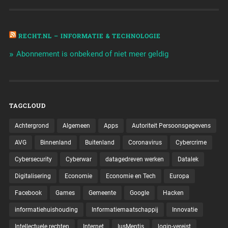
RECHT.NL – INFORMATIE & TECHNOLOGIE
Abonnement is onbekend of niet meer geldig
TAGCLOUD
Achtergrond
Algemeen
Apps
Autoriteit Persoonsgegevens
AVG
Binnenland
Buitenland
Coronavirus
Cybercrime
Cybersecurity
Cyberwar
datagedreven werken
Datalek
Digitalisering
Economie
Economie en Tech
Europa
Facebook
Games
Gemeente
Google
Hacken
informatiehuishouding
Informatiemaatschappij
Innovatie
Intellectuele rechten
Internet
IusMentis
login-vereist