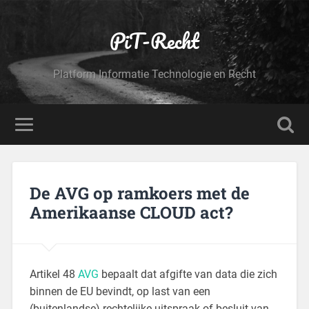
PiT-Recht
Platform Informatie Technologie en Recht
De AVG op ramkoers met de
Amerikaanse CLOUD act?
Artikel 48
AVG
bepaalt dat afgifte van data die zich
binnen de EU bevindt, op last van een
(buitenlandse) rechtelijke uitspraak of besluit van