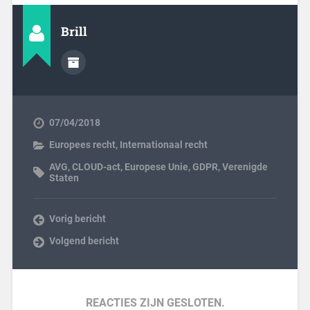
Brill
07/04/2018
Europees recht
,
Internationaal recht
AVG
,
CLOUD-act
,
Europese Unie
,
GDPR
,
Verenigde
Staten
Vorig bericht
Volgend bericht
REACTIES ZIJN GESLOTEN.